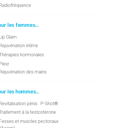
Radiofréquence
ur les femmes...
Lip Glam
Rejuvénation intime
Thérapies hormonales
Plexr
Rejuvénation des mains
ur les hommes...
evitalisation pénis : P-Shot®
Traitement à la testostérone
Fesses et muscles pectoraux