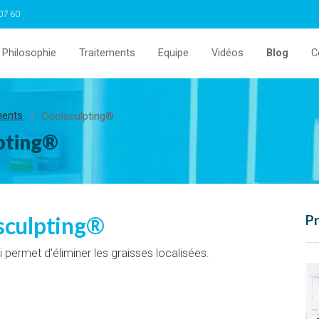
07 60
Philosophie
Traitements
Equipe
Vidéos
Blog
C
ments
Coolsculpting®
pting®
lsculpting®
Pr
 permet d'éliminer les graisses localisées.