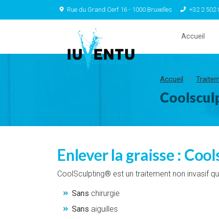
Rue du Grand Cerf 16 - 1000 Bruxelles
+32 2 502 
Accueil
Accueil
Traite
Coolscul
Enlever la graisse : Coo
CoolSculpting® est un traitement non invasif qui
Sans
chirurgie
Sans
aiguilles