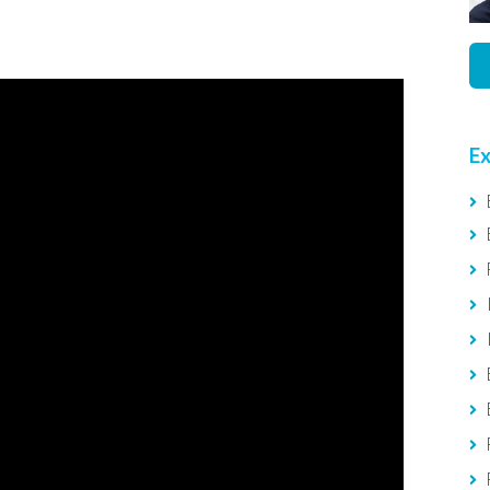
Ex
I
E
E