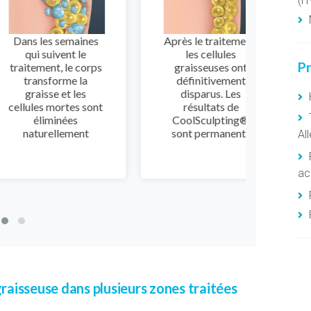
(H
les semaines
Après le traitement,
Beauc
 suivent le
les cellules
nous
Pr
ent, le corps
graisseuses ont
graiss
nsforme la
définitivement
ils n’ar
isse et les
disparus. Les
débarr
s mortes sont
résultats de
les r
liminées
CoolSculpting®
urellement
sont permanents
Al
P
ac
aisseuse dans plusieurs zones traitées