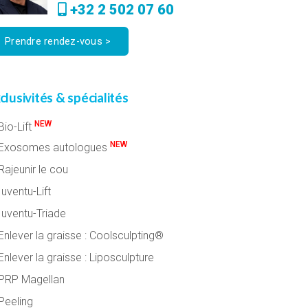
+32 2 502 07 60
Prendre rendez-vous >
clusivités & spécialités
NEW
Bio-Lift
NEW
Exosomes autologues
Rajeunir le cou
uventu-Lift
Iuventu-Triade
nlever la graisse : Coolsculpting®
nlever la graisse : Liposculpture
PRP Magellan
Peeling