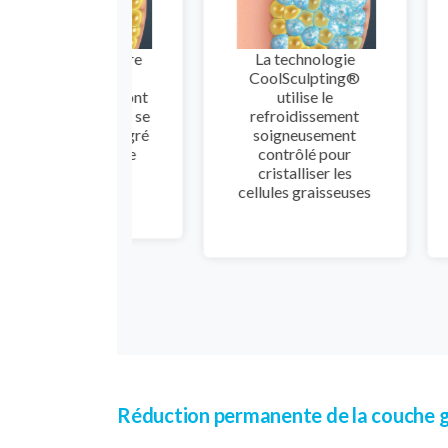
oup d'entre
La technologie
Dans 
s ont de la
CoolSculpting®
qui
e tenace dont
utilise le
traitem
rivent pas à se
refroidissement
tra
asser malgré
soigneusement
gra
égimes et le
contrôlé pour
cellule
sport
cristalliser les
é
cellules graisseuses
nat
Réduction permanente de la couche gr